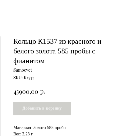
Кольцо К1537 из красного и
белого золота 585 пробы с
фианитом
Samocvet
SKU:
К1537
р.
45900,00
Добавить в корзину
Материал: Золото 585 пробы
Вес: 2,23 г