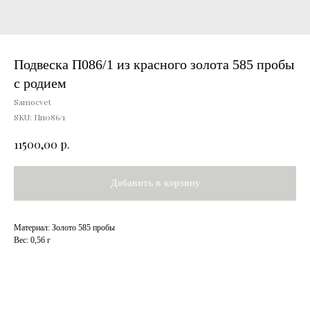
Подвеска П086/1 из красного золота 585 пробы
с родием
Samocvet
SKU:
Пп086/1
р.
11500,00
Добавить в корзину
Материал: Золото 585 пробы
Вес: 0,56 г