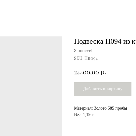
Подвеска П094 из к
Samocvet
SKU:
Пп094
р.
24400,00
Добавить в корзину
Материал: Золото 585 пробы
Вес: 1,19 г