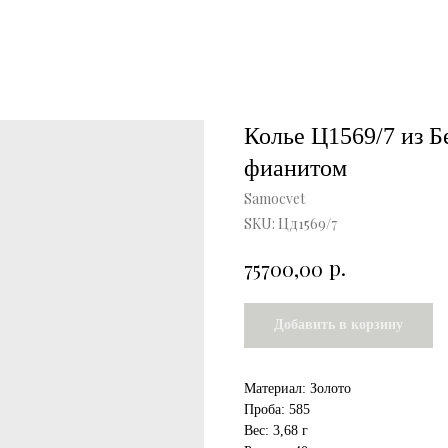
Колье Ц1569/7 из Б
фианитом
Samocvet
SKU:
Цд1569/7
р.
75700,00
Добавить в корзину
Материал: Золото
Проба: 585
Вес: 3,68 г